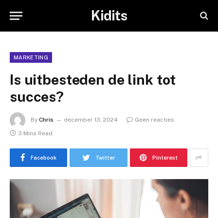
Kidits
MARKETING
Is uitbesteden de link tot
succes?
By
Chris
december 13, 2024
Geen reacties
3 Mins Read
Facebook
Twitter
Pinterest